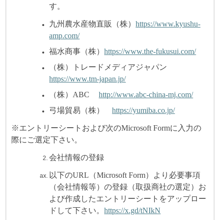
す。
九州農水産物直販（株）
https://www.kyushu-
amp.com/
福水商事（株）
https://www.the-fukusui.com/
（株）トレードメディアジャパン
https://www.tm-japan.jp/
（株）ABC
http://www.abc-china-mj.com/
弓場貿易（株）
https://yumiba.co.jp/
※エントリーシートおよび次のMicrosoft Formに入力の
際にご選定下さい。
会社情報の登録
以下のURL（Microsoft Form）より必要事項
（会社情報等）の登録（取扱商社の選定）お
よび作成したエントリーシートをアップロー
ドして下さい。
https://x.gd/tNIkN