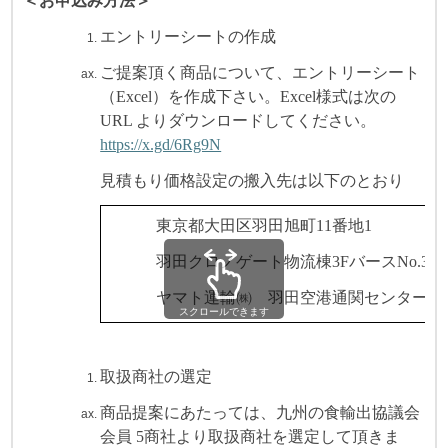
＜お申込み方法＞
エントリーシートの作成
ご提案頂く商品について、エントリーシート
（Excel）を作成下さい。Excel様式は次の
URL よりダウンロードしてください。
https://x.gd/6Rg9N
見積もり価格設定の搬入先は以下のとおり
東京都大田区羽田旭町11番地1
羽田クロノゲート物流棟3FバースNo.327
ヤマト運輸㈱ 羽田空港通関センター
スクロールできます
取扱商社の選定
商品提案にあたっては、九州の食輸出協議会
会員 5商社より取扱商社を選定して頂きま